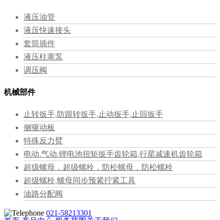
液压油管
液压快速接头
套筒插件
液压柱塞泵
调压阀
机械部件
止转扳手,防跟转扳手,止动扳手,止回扳手
侧驱动板
特殊反力臂
电动.气动.锂电池扭矩扳手齿轮箱,行星减速机齿轮箱
超级螺母，超级螺栓，防松螺母，防松螺栓
超级螺栓,螺母同步预紧拧紧工具
油路分配阀
021-58213301