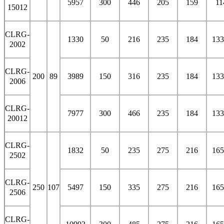
5957
300
446
205
159
11
15012
CLRG-
1330
50
216
235
184
133
2002
CLRG-
200
89
3989
150
316
235
184
133
2006
CLRG-
7977
300
466
235
184
133
20012
CLRG-
1832
50
235
275
216
165
2502
CLRG-
250
107
5497
150
335
275
216
165
2506
CLRG-