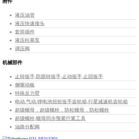
附件
液压油管
液压快速接头
套筒插件
液压柱塞泵
调压阀
机械部件
止转扳手,防跟转扳手,止动扳手,止回扳手
侧驱动板
特殊反力臂
电动.气动.锂电池扭矩扳手齿轮箱,行星减速机齿轮箱
超级螺母，超级螺栓，防松螺母，防松螺栓
超级螺栓,螺母同步预紧拧紧工具
油路分配阀
021-58213301