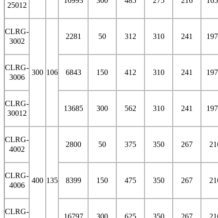
10993
300
485
275
216
165
25012
CLRG-
2281
50
312
310
241
197
3002
CLRG-
300
106
6843
150
412
310
241
197
3006
CLRG-
13685
300
562
310
241
197
30012
CLRG-
2800
50
375
350
267
21
4002
CLRG-
400
135
8399
150
475
350
267
21
4006
CLRG-
16797
300
625
350
267
21