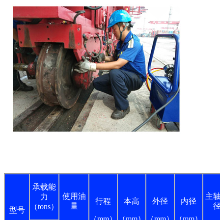
承载能
使用油
主
力
行程
本高
外径
内径
量
（tons）
型号
（mm）
（mm）
（mm）
（mm）