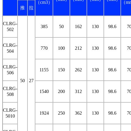
（cm3）
（m
推
拉
CLRG-
385
50
162
130
98.6
7
502
CLRG-
770
100
212
130
98.6
7
504
CLRG-
1155
150
262
130
98.6
7
506
50
27
CLRG-
1540
200
312
130
98.6
7
508
CLRG-
1924
250
362
130
98.6
7
5010