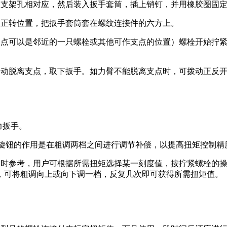
力支架孔相对应，然后装入扳手套筒，插上销钉，并用橡胶圈固
到正转位置，把扳手套筒套在螺纹连接件的六方上。
支点可以是邻近的一只螺栓或其他可作支点的位置）螺栓开始拧
自动脱离支点，取下扳手。如力臂不能脱离支点时，可拨动正反
力扳手。
细调旋钮的作用是在粗调两档之间进行调节补偿，以提高扭矩控制精
定时参考，用户可根据所需扭矩选择某一刻度值，按拧紧螺栓的
，可将粗调向上或向下调一档，反复几次即可获得所需扭矩值。