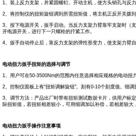
1、装上反力支架，并紧固螺钉。开动主机，使方头销孔与反
2、将控制仪的扭矩旋钮调到所需扭矩值，将主机正反开关拨
3、按下电源开关，扳手启动。当反力支架力臂靠牢支架时（
开电源开关，进行下一只螺栓的拧紧工作。
4、扳手自动停止后，靠反力支架的弹性形变力，使支架力臂
电动扭力扳手扭矩的选择与调节
1、用户可在50-3500Nm的范围内任意选择相应规格的电动扭
2、控制仪面板上有“扭矩调解旋钮”。刻有0-10个刻度值。
3、调节方法：产品出厂时带有扭矩测试数据卡片，供用户标
际扭矩值，若扭矩相差较小，可用细调加以补偿，若相差较大
电动扭力扳手操作注意事项