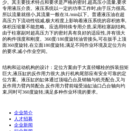
少。其主要技术特点和要求是严格的密封,超高压小流量,要求
专用液压介质。液压系统以一定的功率工作时,由于压力很高,
所以流量就很小,其流量一般在3L/min以下。普通液压油在超
高压力下流动性锐减,极大程度上影响着液压系统的容积效率,
体积压缩量不能忽略。应选用特殊专用介质,采用柱塞副结构,
由于柱塞副对超高压力下的密封具有良好的适应性,并有强大
的构件强度和刚度。360度/180度旋转油管接头,可在扳手上顶
面360度旋转,在立面180度旋转,满足不同作业环境及定位方向
的要求,减小作业空间。
结构和运动机构的设计：定位方案由于大直径螺栓的拆装扭矩
巨大,液压缸的反作用力很大,执行机构尾部应有安全可靠的定
位方案。液压缸的缸体通过顶端凸台及销轴与机壳配合,又与
反作用力臂内筒配合,反作用力臂前端受油缸油口凸台轴向约
束,同时可360度旋转,满足多种作业环境的要求。
企业简介
人才招募
企业新闻