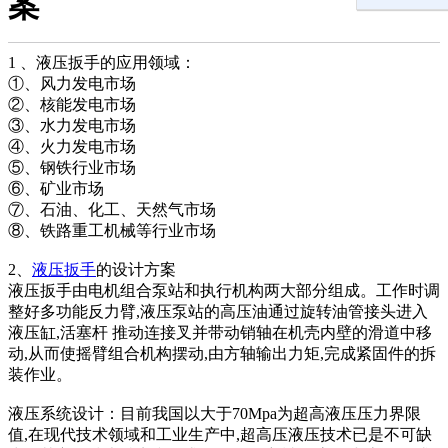
案
1 、液压扳手的应用领域：
①、风力发电市场
②、核能发电市场
③、水力发电市场
④、火力发电市场
⑤、钢铁行业市场
⑥、矿业市场
⑦、石油、化工、天然气市场
⑧、铁路重工机械等行业市场
2、
液压扳手
的设计方案
液压扳手由电机组合泵站和执行机构两大部分组成。工作时调
整好多功能反力臂,液压泵站的高压油通过旋转油管接头进入
液压缸,活塞杆 推动连接叉并带动销轴在机壳内壁的滑道中移
动,从而使摇臂组合机构摆动,由方轴输出力矩,完成紧固件的拆
装作业。
液压系统设计：目前我国以大于70Mpa为超高液压压力界限
值,在现代技术领域和工业生产中,超高压液压技术已是不可缺